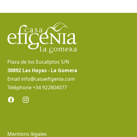
Pied de page
Plaza de los Eucaliptos S/N
38892 Las Hayas - La Gomera
Email
info@casaefigenia.com
Téléphone +34 922804077
Facebook
Instagram
Mentions légales