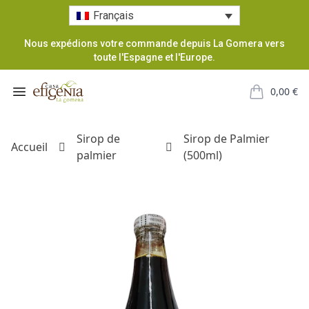
Français
Nous expédions votre commande depuis La Gomera vers
toute l'Espagne et l'Europe.
Casa Efigenia
Open menu
0,00
€
items in car
Sirop de
Sirop de Palmier
Accueil
palmier
(500ml)