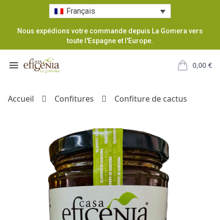
Français
Nous expédions votre commande depuis La Gomera vers
toute l'Espagne et l'Europe.
Casa Efigenia
Open menu
0,00
€
items in car
Accueil
Confitures
Confiture de cactus