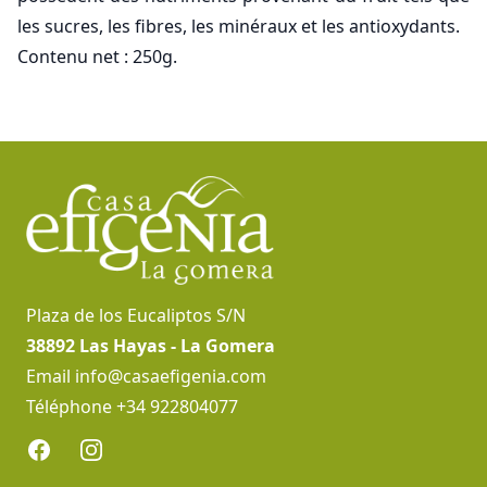
les sucres, les fibres, les minéraux et les antioxydants.
Contenu net : 250g.
Pied de page
Plaza de los Eucaliptos S/N
38892 Las Hayas - La Gomera
Email
info@casaefigenia.com
Téléphone +34 922804077
Facebook
Instagram