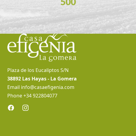
500
Footer
Plaza de los Eucaliptos S/N
38892 Las Hayas - La Gomera
Email
info@casaefigenia.com
Phone +34 922804077
Facebook
Instagram