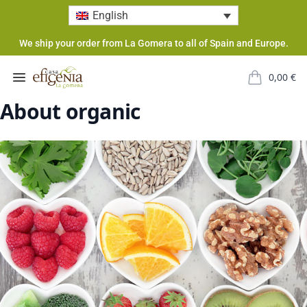
English
We ship your order from La Gomera to all of Spain and Europe.
Casa Efigenia
Open menu
0,00
€
items in car
About organic