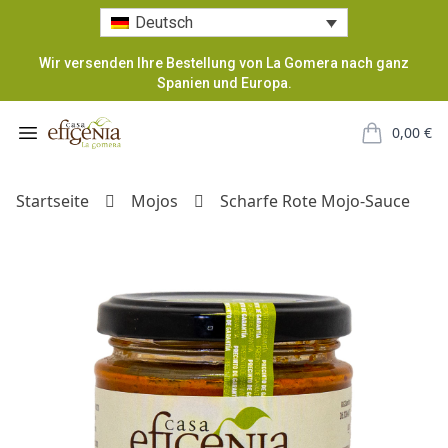
Deutsch
Wir versenden Ihre Bestellung von La Gomera nach ganz
Spanien und Europa.
Casa Efigenia
Open menu
0,00
€
items in car
Startseite
Mojos
Scharfe Rote Mojo-Sauce